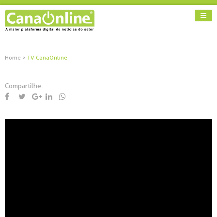
Home
>
TV CanaOnline
Compartilhe: