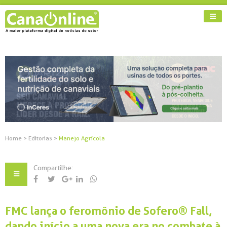
Home
>
Editorias
>
Manejo Agrícola
Compartilhe:
FMC lança o feromônio de Sofero® Fall,
dando início a uma nova era no combate à