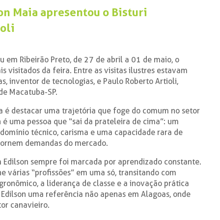
n Maia apresentou o Bisturi
oli
 em Ribeirão Preto, de 27 de abril a 01 de maio, o
s visitados da feira. Entre as visitas ilustres estavam
s, inventor de tecnologias, e Paulo Roberto Artioli,
 de Macatuba-SP.
aia é destacar uma trajetória que foge do comum no setor
n é uma pessoa que “sai da prateleira de cima”: um
o domínio técnico, carisma e uma capacidade rara de
e tornem demandas do mercado.
m Edilson sempre foi marcada por aprendizado constante.
ne várias “profissões” em uma só, transitando com
ronômico, a liderança de classe e a inovação prática
 Edilson uma referência não apenas em Alagoas, onde
or canavieiro.