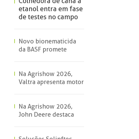
Colhedora de cana a
etanol entra em fase
de testes no campo
Novo bionematicida
da BASF promete
eficiência no controle
de nematoides
Na Agrishow 2026,
Valtra apresenta motor
a etanol para tratores.
A tecnologia será
lançada em 2028
Na Agrishow 2026,
John Deere destaca
diferenciais da nova
colhedora de cana CH-
9