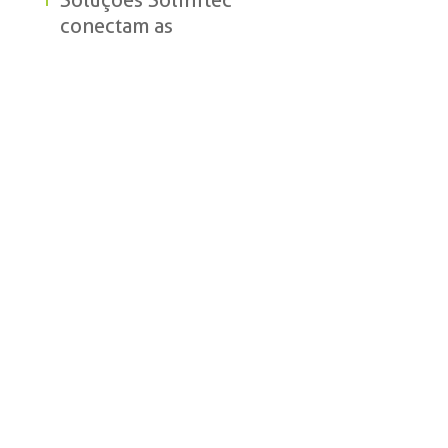
Soluções Solinftec
conectam as
operações da cana do
preparo do solo à
logística de transporte