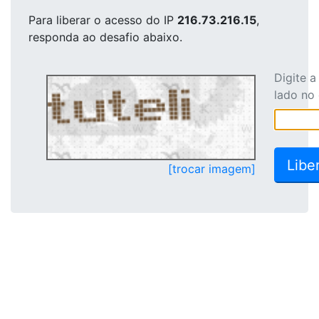
Para liberar o acesso
do IP
216.73.216.15
,
responda ao desafio abaixo.
Digite 
lado no
[trocar imagem]