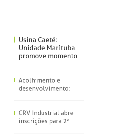
Usina Caeté:
Unidade Marituba
promove momento
de valorização e
escuta às
colaboradoras
Acolhimento e
desenvolvimento:
como a Tereos apoia
suas colaboradoras
CRV Industrial abre
inscrições para 2ª
edição do programa
“Mulheres na