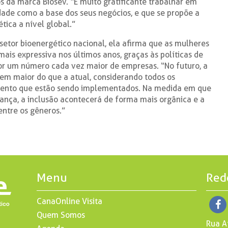
s da marca Biosev. “É muito gratificante trabalhar em
ade como a base dos seus negócios, e que se propõe a
tica a nível global.”
etor bioenergético nacional, ela afirma que as mulheres
is expressiva nos últimos anos, graças às políticas de
or um número cada vez maior de empresas. “No futuro, a
em maior do que a atual, considerando todos os
mento que estão sendo implementados. Na medida em que
ança, a inclusão acontecerá de forma mais orgânica e a
entre os gêneros.”
Menu
Red
CanaOnline Visita
Quem Somos
Rua A