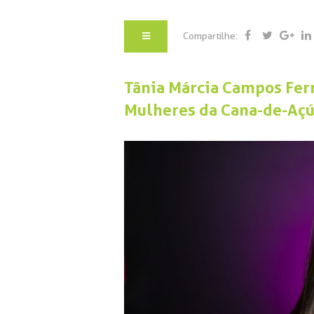
Compartilhe:
Tânia Márcia Campos Fer
Mulheres da Cana-de-Açú