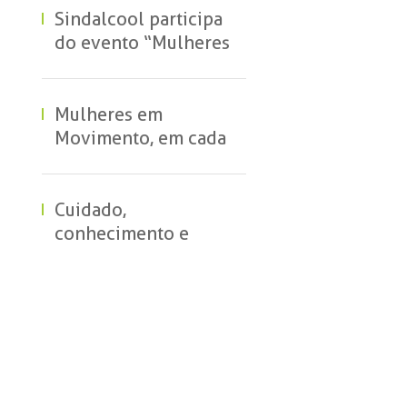
Condução” em
Sindalcool participa
Capinópolis (MG)
do evento “Mulheres
que Fazem” e reforça
apoio ao
protagonismo
Mulheres em
feminino na indústria
Movimento, em cada
área. Em cada
resultado
Cuidado,
conhecimento e
acolhimento marcam
curso para gestantes
na Usina Estiva