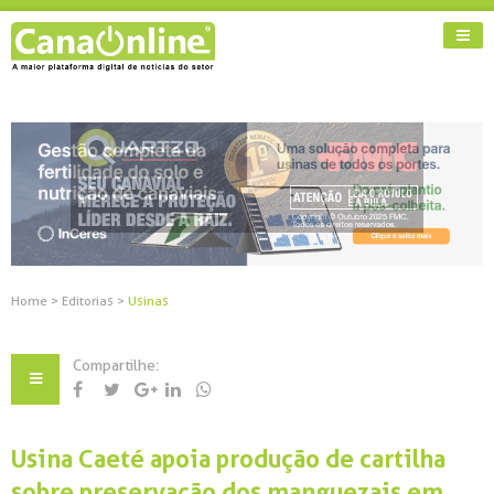
Home
>
Editorias
>
Usinas
Compartilhe:
Usina Caeté apoia produção de cartilha
sobre preservação dos manguezais em